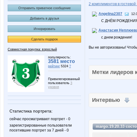
2 комплиментов в гостевой 
Отправить приватное сообщение
Angelina2307
12.
Добавить в друзья
С ДНЁМ РОЖДЕНИЯ!
Игнорировать
Анастасия Неплюев
с днем рождения!
Сделать подарок
Вы не авторизованы! Чтоб
Совместная покупка: взрослый
популярность:
3581 место
рейтинг
5324
?
Метки лидеров
Привилегированный
пользователь
3
уровня
Интервью
Статистика портрета:
сейчас просматривают портрет - 0
зарегистрированные пользователи
margo.19.20.33 сост
посетившие портрет за 7 дней - 0